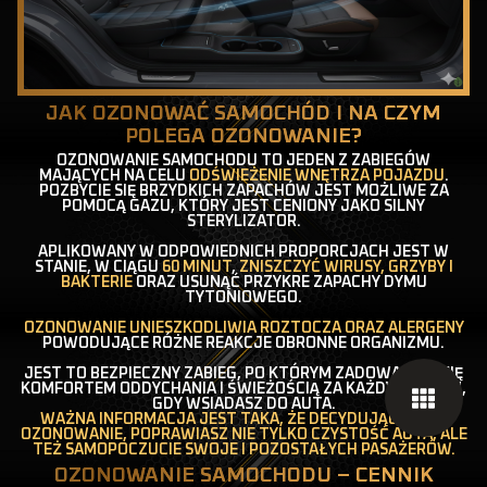
JAK OZONOWAĆ SAMOCHÓD I NA CZYM
POLEGA OZONOWANIE?
OZONOWANIE SAMOCHODU TO JEDEN Z ZABIEGÓW
MAJĄCYCH NA CELU
ODŚWIEŻENIE WNĘTRZA POJAZDU
.
POZBYCIE SIĘ BRZYDKICH ZAPACHÓW JEST MOŻLIWE ZA
POMOCĄ GAZU, KTÓRY JEST CENIONY JAKO SILNY
STERYLIZATOR.
APLIKOWANY W ODPOWIEDNICH PROPORCJACH JEST W
STANIE, W CIĄGU
60 MINUT
,
ZNISZCZYĆ WIRUSY, GRZYBY I
BAKTERIE
ORAZ USUNĄĆ PRZYKRE ZAPACHY DYMU
TYTONIOWEGO.
OZONOWANIE UNIESZKODLIWIA ROZTOCZA ORAZ ALERGENY
POWODUJĄCE RÓŻNE REAKCJE OBRONNE ORGANIZMU.
JEST TO BEZPIECZNY ZABIEG, PO KTÓRYM ZADOWALASZ SIĘ
KOMFORTEM ODDYCHANIA I ŚWIEŻOŚCIĄ ZA KAŻDYM RAZEM,
GDY WSIADASZ DO AUTA.
WAŻNA INFORMACJA JEST TAKA, ŻE DECYDUJĄC SIĘ NA
OZONOWANIE, POPRAWIASZ NIE TYLKO CZYSTOŚĆ AUTA, ALE
TEŻ SAMOPOCZUCIE SWOJE I POZOSTAŁYCH PASAŻERÓW.
OZONOWANIE SAMOCHODU – CENNIK