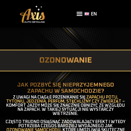
EN
OZONOWANIE
JAK POZBYĆ SIĘ NIEPRZYJEMNEGO
ZAPACHU W SAMOCHODZIE?
Z UWAGI NA CIĄGŁE PRZENIKANIE SIĘ
ZAPACHU POTU,
TYTONIU, JEDZENIA, PERFUM, STĘCHLIZNY CZY ZWIERZĄT
–
KOMFORT JAZDY MOŻE SIĘ ZNACZNIE OBNIŻYĆ ZE WZGLĘDU
NA ZAPACH. W TAKIEJ SYTUACJI NIE WYSTARCZY
WIETRZENIE.
CZĘSTO TRUDNO OSIĄGNĄĆ ZADOWALAJĄCY EFEKT I WTEDY
POTRZEBA CZEGOŚ BARDZIEJ WYDAJNEGO JAK
OZONOWANIE SAMOCHODU
, KTÓRE UMOŻLIWIA SKUTECZNE