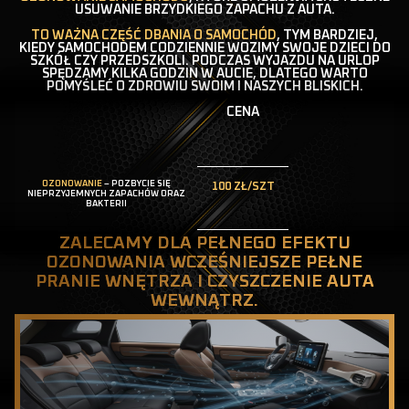
USUWANIE BRZYDKIEGO ZAPACHU Z AUTA.
TO WAŻNA CZĘŚĆ DBANIA O SAMOCHÓD
, TYM BARDZIEJ,
KIEDY SAMOCHODEM CODZIENNIE WOZIMY SWOJE DZIECI DO
SZKÓŁ CZY PRZEDSZKOLI. PODCZAS WYJAZDU NA URLOP
SPĘDZAMY KILKA GODZIN W AUCIE, DLATEGO WARTO
POMYŚLEĆ O ZDROWIU SWOIM I NASZYCH BLISKICH.
CENA
OZONOWANIE
– POZBYCIE SIĘ
100 ZŁ/SZT
NIEPRZYJEMNYCH ZAPACHÓW ORAZ
BAKTERII
ZALECAMY DLA PEŁNEGO EFEKTU
OZONOWANIA WCZEŚNIEJSZE PEŁNE
PRANIE WNĘTRZA I CZYSZCZENIE AUTA
WEWNĄTRZ.