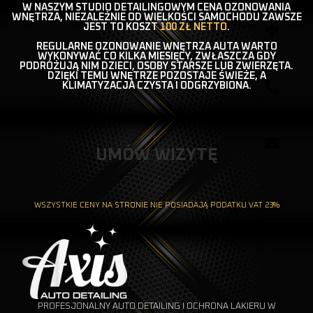
W NASZYM STUDIO DETAILINGOWYM CENA OZONOWANIA
WNĘTRZA, NIEZALEŻNIE OD WIELKOŚCI SAMOCHODU ZAWSZE
JEST TO KOSZT
100 ZŁ NETTO
.
REGULARNE OZONOWANIE WNĘTRZA AUTA WARTO
WYKONYWAĆ CO KILKA MIESIĘCY, ZWŁASZCZA GDY
PODRÓŻUJĄ NIM DZIECI, OSOBY STARSZE LUB ZWIERZĘTA.
DZIĘKI TEMU WNĘTRZE POZOSTAJE ŚWIEŻE, A
KLIMATYZACJA CZYSTA I ODGRZYBIONA.
UMÓW WIZYTĘ
WSZYSTKIE CENY NA STRONIE NIE POSIADAJĄ PODATKU VAT 23%
PROFESJONALNY AUTO DETAILING I OCHRONA LAKIERU W