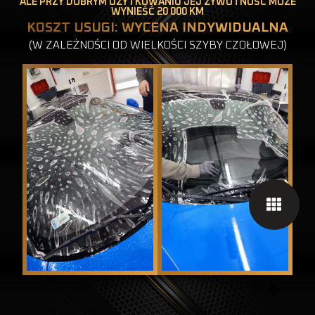
ALE PRZY DOBRYM UŻYTKOWANIU JEJ ŻYWOTNOŚĆ MOŻE
WYNIEŚĆ 20 000 KM
KOSZT USUGI: WYCENA INDYWIDUALNA
(W ZALEŻNOŚCI OD WIELKOŚCI SZYBY CZOŁOWEJ)