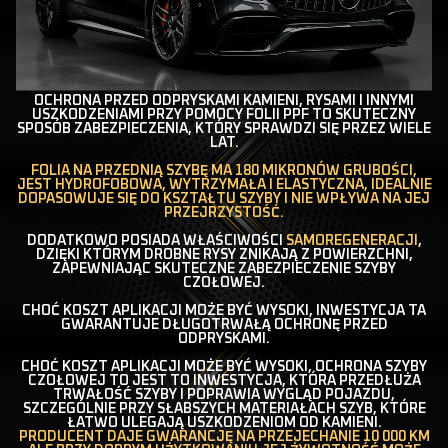
OCHRONA PRZED ODPRYSKAMI KAMIENI, RYSAMI I INNYMI
USZKODZENIAMI PRZY POMOCY FOLII PPF TO SKUTECZNY
SPOSÓB ZABEZPIECZENIA, KTÓRY SPRAWDZI SIĘ PRZEZ WIELE
LAT.
FOLIA NA PRZEDNIĄ SZYBĘ MA 180 MIKRONÓW GRUBOŚCI,
JEST HYDROFOBOWA, WYTRZYMAŁA I ELASTYCZNA, IDEALNIE
DOPASOWUJE SIĘ DO KSZTAŁTU SZYBY I NIE WPŁYWA NA JEJ
PRZEJRZYSTOŚĆ.
DODATKOWO POSIADA WŁAŚCIWOŚCI
SAMOREGENERACJI
,
DZIĘKI KTÓRYM DROBNE RYSY ZNIKAJĄ Z POWIERZCHNI,
ZAPEWNIAJĄC SKUTECZNE ZABEZPIECZENIE SZYBY
CZOŁOWEJ.
CHOĆ KOSZT APLIKACJI MOŻE BYĆ WYSOKI, INWESTYCJA TA
GWARANTUJE DŁUGOTRWAŁĄ OCHRONĘ PRZED
ODPRYSKAMI.
CHOĆ KOSZT APLIKACJI MOŻE BYĆ WYSOKI, OCHRONA SZYBY
CZOŁOWEJ TO JEST TO INWESTYCJA, KTÓRA PRZEDŁUŻA
TRWAŁOŚĆ SZYBY I POPRAWIA WYGLĄD POJAZDU,
SZCZEGÓLNIE PRZY SŁABSZYCH MATERIAŁACH SZYB, KTÓRE
ŁATWO ULEGAJĄ USZKODZENIOM OD KAMIENI.
PRODUCENT DAJE GWARANCJĘ NA PRZEJECHANIE 10 000 KM